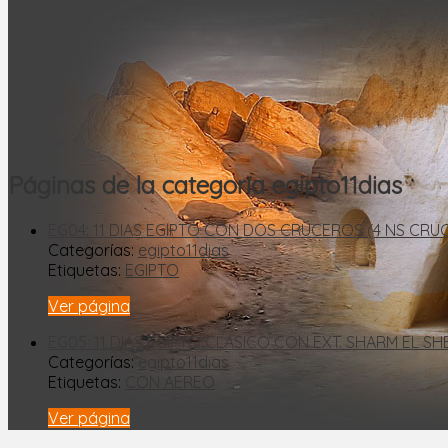
Páginas de la categoría
egipto11dias
EG04: 11 DIAS EGIPTO CON DOS CRUCEROS (4 NS CR
Categorías:
egipto11dias
Etiquetas:
EGIPTO
Ver página
EG05: 11 DIAS EGIPTO CLASICO CON EXT. SHARM EL SH
Categorías:
egipto11dias
Etiquetas:
CON AEREO
Ver página