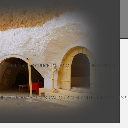
UCERO NILO + 3NS CRUCERO LAGO NASSER+ 3NS CAIRO)
EIK /HURGHADA (3 NTS. CAIRO + 4 NTS. POR EL NILO + 3 NTS