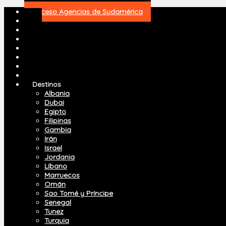
Acceso Agencias de Sudamérica
.
.
Marruecos
.
.
.
.
Inicio
Destinos
Albania
Dubai
Egipto
Filipinas
Gambia
Irán
Israel
Irán
Jordania
Líbano
Marruecos
Omán
Sao Tomé y Príncipe
Senegal
Tunez
Turquia